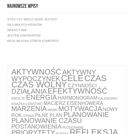
NAJNOWSZE WPISY
STÓJ! CZY WIESZ GDZIE JESTEŚ?
SIŁA MAŁYCH KROKÓW
WAKACYJNIE
JESTEM IGNORANTEM
MOJA WŁASNA STREFA KOMFORTU
AKTYWNOŚĆ
AKTYWNY
CELE
CZAS
WYPOCZYNEK
CZAS WOLNY
CZYNNOŚCI
EFEKTYWNOŚĆ
DZIAŁANIA
ENERGIA
HARMONOGRAM
EMOCJE
KALENDARZ
MACIERZ EISENHOWERA
KSIĄŻKA
LENISTWO
MARZENIA
MOTYWACJA
NOWY
MASKI
PLANOWANIE
ROK
PILNE
PLAN
OPINIA
PLANOWANIE CZASU
POSTANOWIENIA
POŻEGNANIE
REFLEKSJA
PRIORYTETY
PUSTKA