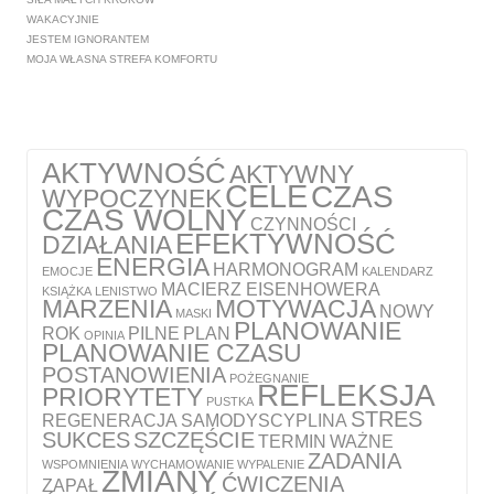
WAKACYJNIE
JESTEM IGNORANTEM
MOJA WŁASNA STREFA KOMFORTU
AKTYWNOŚĆ
AKTYWNY
CELE
CZAS
WYPOCZYNEK
CZAS WOLNY
CZYNNOŚCI
EFEKTYWNOŚĆ
DZIAŁANIA
ENERGIA
HARMONOGRAM
EMOCJE
KALENDARZ
MACIERZ EISENHOWERA
KSIĄŻKA
LENISTWO
MARZENIA
MOTYWACJA
NOWY
MASKI
PLANOWANIE
ROK
PILNE
PLAN
OPINIA
PLANOWANIE CZASU
POSTANOWIENIA
POŻEGNANIE
REFLEKSJA
PRIORYTETY
PUSTKA
STRES
REGENERACJA
SAMODYSCYPLINA
SUKCES
SZCZĘŚCIE
TERMIN
WAŻNE
ZADANIA
WSPOMNIENIA
WYCHAMOWANIE
WYPALENIE
ZMIANY
ĆWICZENIA
ZAPAŁ