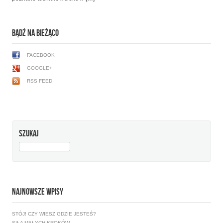
BĄDŹ NA BIEŻĄCO
FACEBOOK
GOOGLE+
RSS FEED
SZUKAJ
SZUKAJ:
NAJNOWSZE WPISY
STÓJ! CZY WIESZ GDZIE JESTEŚ?
SIŁA MAŁYCH KROKÓW