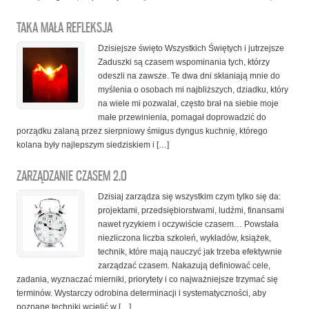
TAKA MAŁA REFLEKSJA
Dzisiejsze święto Wszystkich Świętych i jutrzejsze
Zaduszki są czasem wspominania tych, którzy
odeszli na zawsze. Te dwa dni skłaniają mnie do
myślenia o osobach mi najbliższych, dziadku, który
na wiele mi pozwalał, często brał na siebie moje
małe przewinienia, pomagał doprowadzić do
porządku zalaną przez sierpniowy śmigus dyngus kuchnię, którego
kolana były najlepszym siedziskiem i […]
ZARZĄDZANIE CZASEM 2.0
Dzisiaj zarządza się wszystkim czym tylko się da:
projektami, przedsiębiorstwami, ludźmi, finansami
nawet ryzykiem i oczywiście czasem… Powstała
niezliczona liczba szkoleń, wykładów, książek,
technik, które mają nauczyć jak trzeba efektywnie
zarządzać czasem. Nakazują definiować cele,
zadania, wyznaczać mierniki, priorytety i co najważniejsze trzymać się
terminów. Wystarczy odrobina determinacji i systematyczności, aby
poznane techniki wcielić w […]