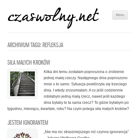
Menu
Skip to
content
ARCHIWUM TAGU:
REFLEKSJA
SIŁA MAŁYCH KROKÓW
Kilka dni temu zostałam poproszona o zrobienie
jednej małej rzeczy. Następnego dnia poproszono
mnie o to samo. Sytuacja powtórzyła się trzeciego
dnia. I wtedy zrozumiałam. A co jeśli codziennie
robiłabym jedną małą rzecz, nawet jeśli każdego
dnia byłaby to ta sama rzecz? To gdzie byłabym po
tygodniu, miesiącu, kwartale, roku? Na czym polega siła małych kroków?
JESTEM IGNORANTEM
„Nie ma nic straszniejszego niż czynna ignorancja”