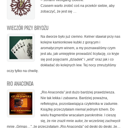
– Johann Wolfgang Goethe.
Czasem warto zrobić coś na przekór siebie, aby
zobaczyć, że jest się …
WIECZÓR PRZY BRYDŻU
Na dworze było już ciemno. Kelner stawiał przy nas
kolejne kamionkowe kubki z gorącym i
aromatycznym winem, a my poznawaliśmy czym
jest atu, jak umiejętnie prowadzić licytację, co kryje
się pod pojęciami „dziadek” i „wist” oraz jak i co
dokładać do kolejnych lew. Tej nocy zmrużyliśmy
oczy tylko na chwilę.
RIO ANACONDA
„Rio Anaconda” jest dużo bardziej prawdziwsza.
Nie tak lekka i zabawna. Bardziej poważna,
refleksyjna, pozostawiająca czytelnika w zadumie.
Książkę przeczytałam niemal jednym tchem. Do
wielu fragmentów wracałam parokrotnie. I cieszę
się, że nie zraził mnie autor, że wcześniej zachwycił
mnie „Gringo…”, że przeczytałam „Rio Anaconda” od deski do deski, że…