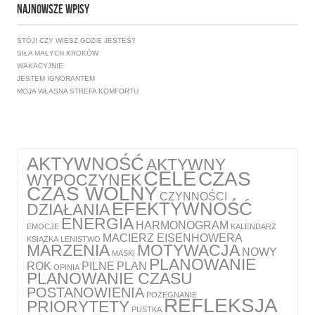
NAJNOWSZE WPISY
STÓJ! CZY WIESZ GDZIE JESTEŚ?
SIŁA MAŁYCH KROKÓW
WAKACYJNIE
JESTEM IGNORANTEM
MOJA WŁASNA STREFA KOMFORTU
AKTYWNOŚĆ
AKTYWNY
CELE
CZAS
WYPOCZYNEK
CZAS WOLNY
CZYNNOŚCI
EFEKTYWNOŚĆ
DZIAŁANIA
ENERGIA
HARMONOGRAM
EMOCJE
KALENDARZ
MACIERZ EISENHOWERA
KSIĄŻKA
LENISTWO
MARZENIA
MOTYWACJA
NOWY
MASKI
PLANOWANIE
ROK
PILNE
PLAN
OPINIA
PLANOWANIE CZASU
POSTANOWIENIA
POŻEGNANIE
REFLEKSJA
PRIORYTETY
PUSTKA