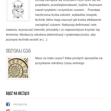
Dzisiaj zarządza się wszystkim czym tylko się da:
projektami, przedsiębiorstwami, ludźmi, finansami
nawet ryzykiem i oczywiście czasem… Powstała
niezliczona liczba szkoleń, wykładów, książek,
technik, które mają nauczyć jak trzeba efektywnie
zarządzać czasem. Nakazują definiować cele,
zadania, wyznaczać mierniki, priorytety i co najważniejsze trzymać się
terminów. Wystarczy odrobina determinacji i systematyczności, aby
poznane techniki wcielić w […]
ODZYSKAJ CZAS
Masz za mało czasu? Kilka prostych sposobów na
pozyskanie odrobiny czasu wolnego.
BĄDŹ NA BIEŻĄCO
FACEBOOK
GOOGLE+