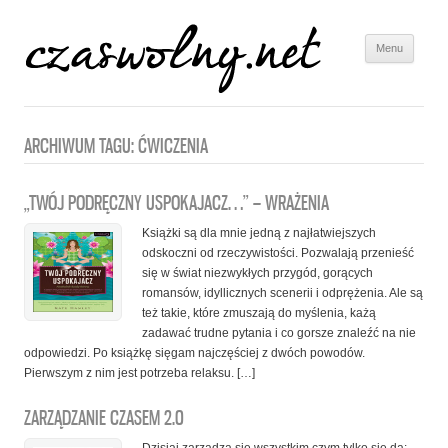
Menu
Skip to
content
ARCHIWUM TAGU:
ĆWICZENIA
„TWÓJ PODRĘCZNY USPOKAJACZ…” – WRAŻENIA
Książki są dla mnie jedną z najłatwiejszych
odskoczni od rzeczywistości. Pozwalają przenieść
się w świat niezwykłych przygód, gorących
romansów, idyllicznych scenerii i odprężenia. Ale są
też takie, które zmuszają do myślenia, każą
zadawać trudne pytania i co gorsze znaleźć na nie
odpowiedzi. Po książkę sięgam najczęściej z dwóch powodów.
Pierwszym z nim jest potrzeba relaksu. […]
ZARZĄDZANIE CZASEM 2.0