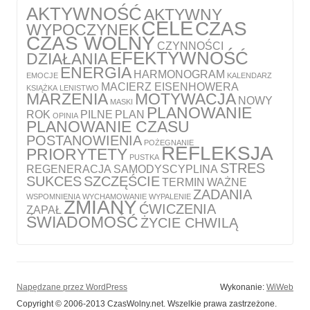
AKTYWNOŚĆ
AKTYWNY
CELE
CZAS
WYPOCZYNEK
CZAS WOLNY
CZYNNOŚCI
EFEKTYWNOŚĆ
DZIAŁANIA
ENERGIA
HARMONOGRAM
EMOCJE
KALENDARZ
MACIERZ EISENHOWERA
KSIĄŻKA
LENISTWO
MARZENIA
MOTYWACJA
NOWY
MASKI
PLANOWANIE
ROK
PILNE
PLAN
OPINIA
PLANOWANIE CZASU
POSTANOWIENIA
POŻEGNANIE
REFLEKSJA
PRIORYTETY
PUSTKA
STRES
REGENERACJA
SAMODYSCYPLINA
SUKCES
SZCZĘŚCIE
TERMIN
WAŻNE
ZADANIA
WSPOMNIENIA
WYCHAMOWANIE
WYPALENIE
ZMIANY
ĆWICZENIA
ZAPAŁ
ŚWIADOMOŚĆ
ŻYCIE CHWILĄ
Napędzane przez WordPress
Wykonanie:
WiWeb
Copyright © 2006-2013 CzasWolny.net. Wszelkie prawa zastrzeżone.