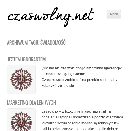
Menu
Skip to
content
ARCHIWUM TAGU:
ŚWIADOMOŚĆ
JESTEM IGNORANTEM
„Nie ma nic straszniejszego niż czynna ignorancja”
– Johann Wolfgang Goethe.
Czasem warto zrobić coś na przekór siebie, aby
zobaczyć, że jest się …
MARKETING DLA LENIWYCH
Leżąc chory w łóżku, nie mając nawet sił na
odpalenie laptopa i sprawdzenie poczty, włączyłem
telewizor. W tym sezonie modne są reklamy z tzw.
call to action (wezwaniem do akcji – o ile dobrze