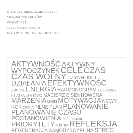
STÓJ! CZY WIESZ GDZIE JESTEŚ?
SIŁA MAŁYCH KROKÓW
WAKACYJNIE
JESTEM IGNORANTEM
MOJA WŁASNA STREFA KOMFORTU
AKTYWNOŚĆ
AKTYWNY
CELE
CZAS
WYPOCZYNEK
CZAS WOLNY
CZYNNOŚCI
EFEKTYWNOŚĆ
DZIAŁANIA
ENERGIA
HARMONOGRAM
EMOCJE
KALENDARZ
MACIERZ EISENHOWERA
KSIĄŻKA
LENISTWO
MARZENIA
MOTYWACJA
NOWY
MASKI
PLANOWANIE
ROK
PILNE
PLAN
OPINIA
PLANOWANIE CZASU
POSTANOWIENIA
POŻEGNANIE
REFLEKSJA
PRIORYTETY
PUSTKA
STRES
REGENERACJA
SAMODYSCYPLINA