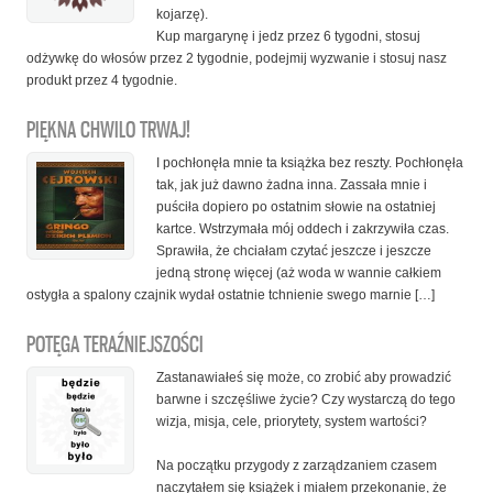
kojarzę).
Kup margarynę i jedz przez 6 tygodni, stosuj
odżywkę do włosów przez 2 tygodnie, podejmij wyzwanie i stosuj nasz
produkt przez 4 tygodnie.
PIĘKNA CHWILO TRWAJ!
I pochłonęła mnie ta książka bez reszty. Pochłonęła
tak, jak już dawno żadna inna. Zassała mnie i
puściła dopiero po ostatnim słowie na ostatniej
kartce. Wstrzymała mój oddech i zakrzywiła czas.
Sprawiła, że chciałam czytać jeszcze i jeszcze
jedną stronę więcej (aż woda w wannie całkiem
ostygła a spalony czajnik wydał ostatnie tchnienie swego marnie […]
POTĘGA TERAŹNIEJSZOŚCI
Zastanawiałeś się może, co zrobić aby prowadzić
barwne i szczęśliwe życie? Czy wystarczą do tego
wizja, misja, cele, priorytety, system wartości?
Na początku przygody z zarządzaniem czasem
naczytałem się książek i miałem przekonanie, że