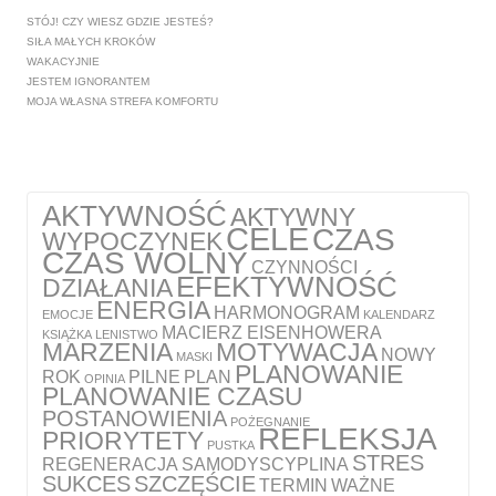
STÓJ! CZY WIESZ GDZIE JESTEŚ?
SIŁA MAŁYCH KROKÓW
WAKACYJNIE
JESTEM IGNORANTEM
MOJA WŁASNA STREFA KOMFORTU
AKTYWNOŚĆ
AKTYWNY
CELE
CZAS
WYPOCZYNEK
CZAS WOLNY
CZYNNOŚCI
EFEKTYWNOŚĆ
DZIAŁANIA
ENERGIA
HARMONOGRAM
EMOCJE
KALENDARZ
MACIERZ EISENHOWERA
KSIĄŻKA
LENISTWO
MARZENIA
MOTYWACJA
NOWY
MASKI
PLANOWANIE
ROK
PILNE
PLAN
OPINIA
PLANOWANIE CZASU
POSTANOWIENIA
POŻEGNANIE
REFLEKSJA
PRIORYTETY
PUSTKA
STRES
REGENERACJA
SAMODYSCYPLINA
SUKCES
SZCZĘŚCIE
TERMIN
WAŻNE