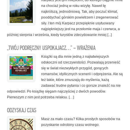
Karpacz jest tym miejscem, do którego ciągnie mnie
na chociaż jedną w roku wizytę. Nawet tę
najkrótszą, jednodniową. Tak, aby poczuć klimat,
pooddychać górskim powietrzem i zregenerować
siły. I ten mój Karpacz przepięknie usytuowany
najpiękniejszy jest na przełomie maja i czerwca, a
później sierpnia i września, kiedy turystów zdecydowanie mniej [...]
„TWÓJ PODRĘCZNY USPOKAJACZ…” – WRAŻENIA
Książki są dla mnie jedną z najłatwiejszych
odskoczni od rzeczywistości. Pozwalają przenieść
się w świat niezwykłych przygód, gorących
romansów, idyllicznych scenerii i odprężenia. Ale są
też takie, które zmuszają do myślenia, każą
zadawać trudne pytania i co gorsze znaleźć na nie
odpowiedzi. Po książkę sięgam najczęściej z dwóch powodów.
Pierwszym z nim jest potrzeba relaksu. […]
ODZYSKAJ CZAS
Masz za mało czasu? Kilka prostych sposobów na
pozyskanie odrobiny czasu wolnego.