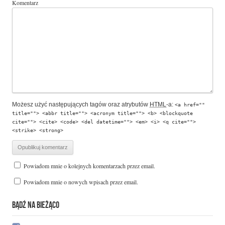
Komentarz
Możesz użyć następujących tagów oraz atrybutów
HTML
-a:
<a href=""
title=""> <abbr title=""> <acronym title=""> <b> <blockquote
cite=""> <cite> <code> <del datetime=""> <em> <i> <q cite="">
<strike> <strong>
Powiadom mnie o kolejnych komentarzach przez email.
Powiadom mnie o nowych wpisach przez email.
BĄDŹ NA BIEŻĄCO