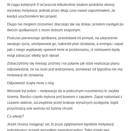
W ciągu kolejnych 5 lat jeszcze kilkukrotnie miałem podobne okresy
wysokiej motywacji, jednak przez długi czas nawet zapomniałem, że
kiedyś uruchomiłem ten projekt.
Długo nie mogłem zrozumieć dlaczego tak się dzieje, przełom nastąpił po
dwóch spotkaniach z moim dobrym znajomym.
Podczas pierwszego spotkania, przedstawił mi pomysł, na ulepszenie
swojego życia, umotywował go, nakreślił plan działania, a energia i zapał
jaki z niego wypływały upewnił mnie w przekonaniu, iż niebawem będę
mógł zobaczyć efekty tych starań.
Zobaczyliśmy się miesiąc później i na pytanie jak idzie realizacja planu
odpowiedział, że na razie jest wstrzymana, ponieważ od tygodnia nie ma
motywacji do działania.
Odpowiedź ścięła mnie z nóg.
Wniosek był jeden – motywacja (ta w potocznym rozumieniu) to zwykła
ściema. Bardzo często mylona jest bowiem z zapałem. Zapał natomiast z
czasem słabnie, szczególnie jeżeli brakuje wyraźnych postępów, bądź
przychodzą one wolniej niż byśmy chcieli.
Co wtedy?
Jeżeli chcesz osiągnąć cel, to poza zgłębianiem tajników motywacji
potrzebujesz przede wszystkim samodyscypliny. Tylko dzięki niej