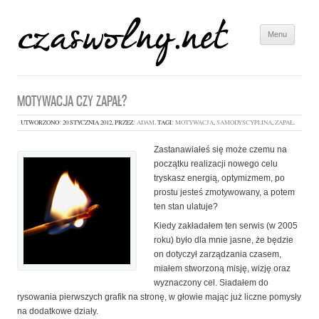
Menu
Skip to
content
MOTYWACJA CZY ZAPAŁ?
UTWORZONO:
20 STYCZNIA 2012
, PRZEZ:
ADAM
. TAGI:
MOTYWACJA
,
SAMODYSCYPLINA
,
ZAPAŁ
.
Zastanawiałeś się może czemu na
początku realizacji nowego celu
tryskasz energią, optymizmem, po
prostu jesteś zmotywowany, a potem
ten stan ulatuje?
Kiedy zakładałem ten serwis (w 2005
roku) było dla mnie jasne, że będzie
on dotyczył zarządzania czasem,
miałem stworzoną misję, wizję oraz
wyznaczony cel. Siadałem do
rysowania pierwszych grafik na stronę, w głowie mając już liczne pomysły
na dodatkowe działy.