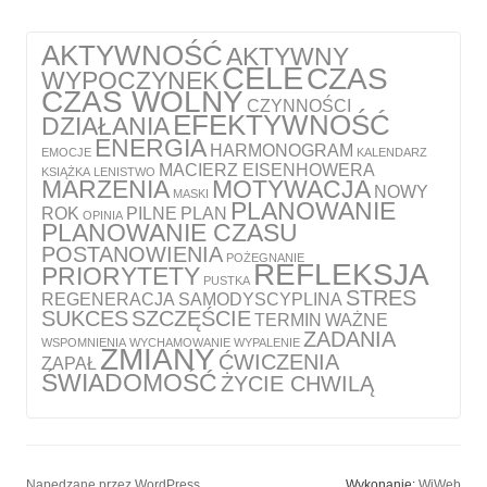
AKTYWNOŚĆ
AKTYWNY
CELE
CZAS
WYPOCZYNEK
CZAS WOLNY
CZYNNOŚCI
EFEKTYWNOŚĆ
DZIAŁANIA
ENERGIA
HARMONOGRAM
EMOCJE
KALENDARZ
MACIERZ EISENHOWERA
KSIĄŻKA
LENISTWO
MARZENIA
MOTYWACJA
NOWY
MASKI
PLANOWANIE
ROK
PILNE
PLAN
OPINIA
PLANOWANIE CZASU
POSTANOWIENIA
POŻEGNANIE
REFLEKSJA
PRIORYTETY
PUSTKA
STRES
REGENERACJA
SAMODYSCYPLINA
SUKCES
SZCZĘŚCIE
TERMIN
WAŻNE
ZADANIA
WSPOMNIENIA
WYCHAMOWANIE
WYPALENIE
ZMIANY
ĆWICZENIA
ZAPAŁ
ŚWIADOMOŚĆ
ŻYCIE CHWILĄ
Napędzane przez WordPress
Wykonanie:
WiWeb