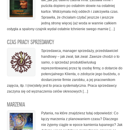
tak, jak już dawno żadna inna. Zassała mnie i
puściła dopiero po ostatnim słowie na ostatniej
kartce. Wstrzymała mój oddech i zakrzywiła czas.
Sprawiła, że chciałam czytać jeszcze i jeszcze
jedną stronę więcej (aż woda w wannie całkiem
ostygła a spalony czajnik wydał ostatnie tchnienie swego marnie […]
CZAS PRACY SPRZEDAWCY
Sprzedawca, manager sprzedaży, przedstawiciel
handlowy – jak zwał, tak zwał. Zawsze chodzi o to
samo, o sprzedaż produktów/usług
reprezentowanej przez tę osobę firmy, o dotarcie do
potencjalnego Klienta, o zdobycie jego budżetu, o
dostarczenie firmie zarobku, a jej pracownikom
zajęcia, itp. I (nie)stety jest to praca systematyczna. Praca sprzedawcy
zaczyna się od wyznaczenia celów okresowych […]
MARZENIA
Pytania, na które znajdziesz tutaj odpowiedzi: Co
łączy marzenia z planowaniem czasu? Dlaczego
nie żyjemy ciągle w epoce kamienia łupanego? Jak