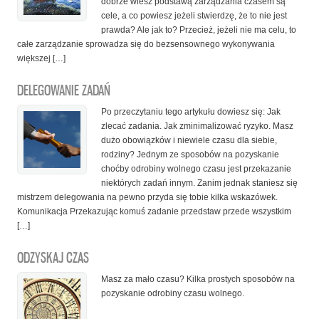
dobrze wiesz podstawą zarządzania czasem są
cele, a co powiesz jeżeli stwierdzę, że to nie jest
prawda? Ale jak to? Przecież, jeżeli nie ma celu, to
całe zarządzanie sprowadza się do bezsensownego wykonywania
większej […]
DELEGOWANIE ZADAŃ
Po przeczytaniu tego artykułu dowiesz się: Jak
zlecać zadania. Jak zminimalizować ryzyko. Masz
dużo obowiązków i niewiele czasu dla siebie,
rodziny? Jednym ze sposobów na pozyskanie
choćby odrobiny wolnego czasu jest przekazanie
niektórych zadań innym. Zanim jednak staniesz się
mistrzem delegowania na pewno przyda się tobie kilka wskazówek.
Komunikacja Przekazując komuś zadanie przedstaw przede wszystkim
[…]
ODZYSKAJ CZAS
Masz za mało czasu? Kilka prostych sposobów na
pozyskanie odrobiny czasu wolnego.