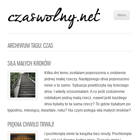
Menu
Skip to
content
ARCHIWUM TAGU:
CZAS
SIŁA MAŁYCH KROKÓW
Kilka dni temu zostałam poproszona o zrobienie
jednej małej rzeczy. Następnego dnia poproszono
mnie o to samo. Sytuacja powtórzyła się trzeciego
dnia. I wtedy zrozumiałam. A co jeśli codziennie
robiłabym jedną małą rzecz, nawet jeśli każdego
dnia byłaby to ta sama rzecz? To gdzie byłabym po
tygodniu, miesiącu, kwartale, roku? Na czym polega siła małych kroków?
PIĘKNA CHWILO TRWAJ!
I pochłonęła mnie ta książka bez reszty. Pochłonęła