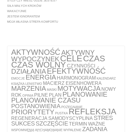
STÓJ! CZY WIESZ GDZIE JESTEŚ?
SIŁA MAŁYCH KROKÓW
WAKACYJNIE
JESTEM IGNORANTEM
MOJA WŁASNA STREFA KOMFORTU
AKTYWNOŚĆ
AKTYWNY
CELE
CZAS
WYPOCZYNEK
CZAS WOLNY
CZYNNOŚCI
EFEKTYWNOŚĆ
DZIAŁANIA
ENERGIA
HARMONOGRAM
EMOCJE
KALENDARZ
MACIERZ EISENHOWERA
KSIĄŻKA
LENISTWO
MARZENIA
MOTYWACJA
NOWY
MASKI
PLANOWANIE
ROK
PILNE
PLAN
OPINIA
PLANOWANIE CZASU
POSTANOWIENIA
POŻEGNANIE
REFLEKSJA
PRIORYTETY
PUSTKA
STRES
REGENERACJA
SAMODYSCYPLINA
SUKCES
SZCZĘŚCIE
TERMIN
WAŻNE
ZADANIA
WSPOMNIENIA
WYCHAMOWANIE
WYPALENIE