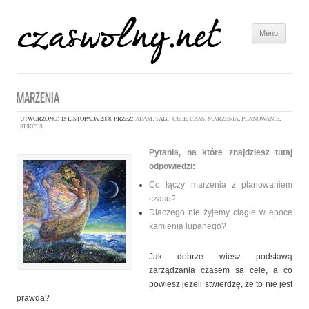
Menu
Skip to
content
MARZENIA
UTWORZONO:
15 LISTOPADA 2008
, PRZEZ:
ADAM
. TAGI:
CELE
,
CZAS
,
MARZENIA
,
PLANOWANIE
,
SUKCES
.
Pytania, na które znajdziesz tutaj
odpowiedzi:
Co łączy marzenia z planowaniem
czasu?
Dlaczego nie żyjemy ciągle w epoce
kamienia łupanego?
Jak dobrze wiesz podstawą
zarządzania czasem są cele, a co
powiesz jeżeli stwierdzę, że to nie jest
prawda?