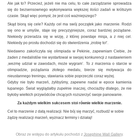
Ale jak to? Przecież, jeżeli nie ma celu, to całe zarządzanie sprowadza
się do bezsensownego wykonywania większej ilości zadań w krótszym
czasie. Skąd więc pomysł, że jest coś ważniejszego?
Skąd biorą się cele? Każdy cel ma swój początek jako marzenie. Rodzi
się ono w umyśle, staje się precyzyjniejsze, coraz bardziej pożądane.
Niekiedy przeradza się w wizję, z której powstaje misja, a z niej cel.
Niekiedy po prostu dochodzi się do stwierdzenia ‚zrobię to!’.
Niedawno zakończyła się olimpiada w Pekinie, zapewniam Ciebie, że
żaden z medalistów nie wystartował w swojej konkurencji z nastawieniem
‚wezmę udział w zawodach, może wygram’. To z marzenia o starcie w
olimpiadzie, pożądania złotego medalu, bierze się motywacja do
nieustannego treningu, stawiania sobie poprzeczki coraz wyżej.
Gdyby nie było marzeń, żylibyśmy, zapewne nadal w epoce kamienia
łupanego. Świat wyglądałby zupełnie inaczej, chociażby dlatego, że nie
byłoby wielkich przywódców chcących rozszerzyć swoje panowanie.
Za każdym wielkim sukcesem stoi równie wielkie marzenie.
Cel to marzenie z datą realizacji. Nie bój się marzyć, rozbudź w sobie
żądzę realizacji marzeń, wyznacz terminy i działaj!
Obraz ze wstępu do artykułu pochodzi z
Josephine Wall Gallery
.