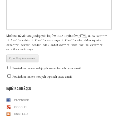
Możesz użyć następujących tagów oraz atrybutów
HTML
-a:
<a href=""
title=""> <abbr title=""> <acronym title=""> <b> <blockquote
cite=""> <cite> <code> <del datetime=""> <em> <i> <q cite="">
<strike> <strong>
Powiadom mnie o kolejnych komentarzach przez email.
Powiadom mnie o nowych wpisach przez email.
BĄDŹ NA BIEŻĄCO
FACEBOOK
GOOGLE+
RSS FEED