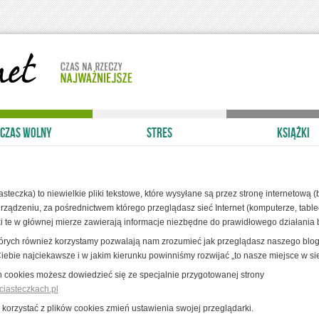
CZAS WOLNY
STRES
KSIĄŻKI
asteczka) to niewielkie pliki tekstowe, które wysyłane są przez stronę internetową (b
ządzeniu, za pośrednictwem którego przeglądasz sieć Internet (komputerze, table
iki te w głównej mierze zawierają informacje niezbędne do prawidłowego działania 
tórych również korzystamy pozwalają nam zrozumieć jak przeglądasz naszego blog
Ciebie najciekawsze i w jakim kierunku powinniśmy rozwijać „to nasze miejsce w sie
h cookies możesz dowiedzieć się ze specjalnie przygotowanej strony
iasteczkach.pl
z korzystać z plików cookies zmień ustawienia swojej przeglądarki.