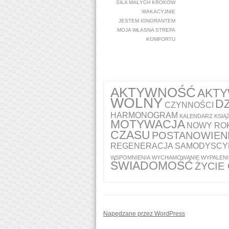
SIŁA MAŁYCH KROKÓW
WAKACYJNIE
JESTEM IGNORANTEM
MOJA WŁASNA STREFA
KOMFORTU
AKTYWNOŚĆ
AKT
WOLNY
DZ
CZYNNOŚCI
HARMONOGRAM
KALENDARZ
KSIĄ
MOTYWACJA
NOWY RO
CZASU
POSTANOWIEN
REGENERACJA
SAMODYSCY
WSPOMNIENIA
WYCHAMOWANIE
WYPALENI
ŚWIADOMOŚĆ
ŻYCIE
Napędzane przez WordPress