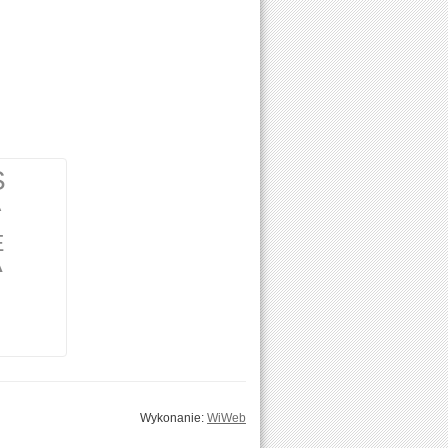
S
A
E
A
Wykonanie:
WiWeb