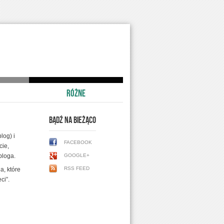
RÓŻNE
BĄDŹ NA BIEŻĄCO
log) i
FACEBOOK
cie,
GOOGLE+
bloga.
RSS FEED
a, które
ci”.