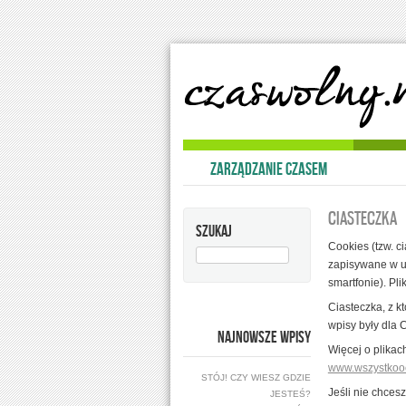
Skip to content
ZARZĄDZANIE CZASEM
CIASTECZKA
SZUKAJ
Cookies (tzw. ci
SZUKAJ:
zapisywane w ur
smartfonie). Pl
Ciasteczka, z k
wpisy były dla 
NAJNOWSZE WPISY
Więcej o plikac
www.wszystkooc
STÓJ! CZY WIESZ GDZIE
Jeśli nie chces
JESTEŚ?