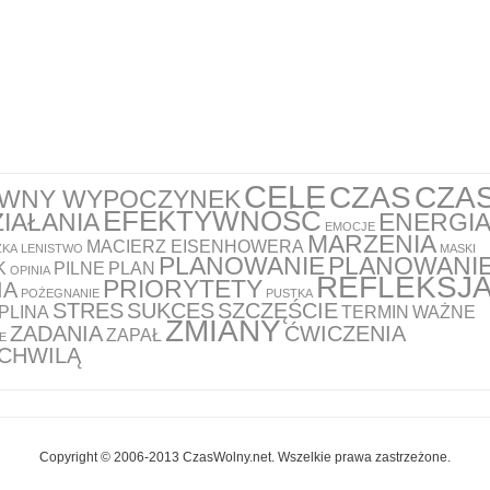
CELE
CZAS
CZA
YWNY WYPOCZYNEK
EFEKTYWNOŚĆ
IAŁANIA
ENERGI
EMOCJE
MARZENIA
MACIERZ EISENHOWERA
ŻKA
LENISTWO
MASKI
PLANOWANIE
PLANOWANI
K
PILNE
PLAN
OPINIA
REFLEKSJ
PRIORYTETY
IA
POŻEGNANIE
PUSTKA
STRES
SUKCES
SZCZĘŚCIE
PLINA
TERMIN
WAŻNE
ZMIANY
ZADANIA
ĆWICZENIA
ZAPAŁ
E
 CHWILĄ
Copyright © 2006-2013 CzasWolny.net. Wszelkie prawa zastrzeżone.